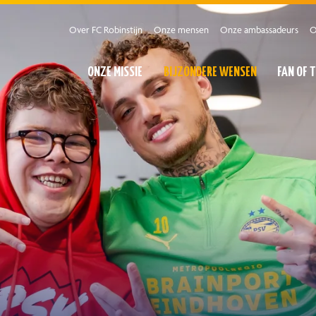
Over FC Robinstijn
Onze mensen
Onze ambassadeurs
O
ONZE MISSIE
BIJZONDERE WENSEN
FAN OF 