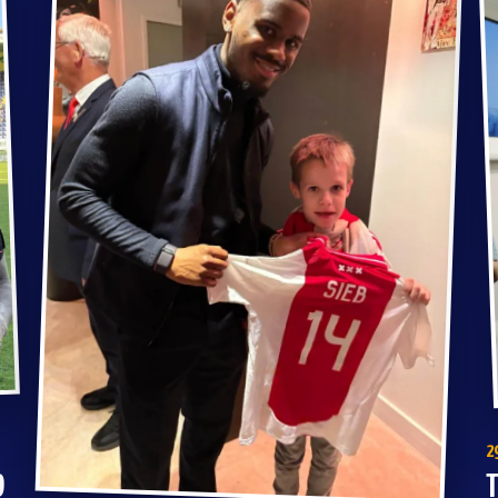
2
T
D