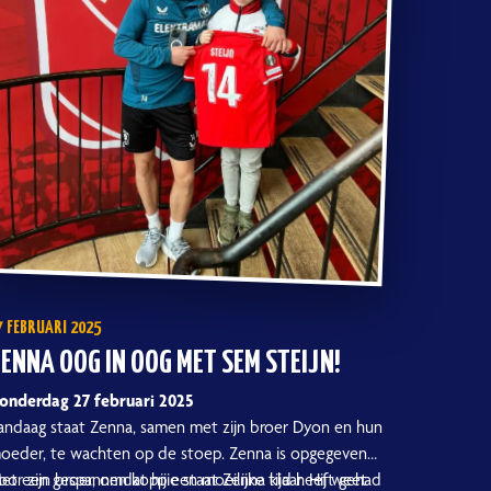
7 FEBRUARI 2025
ENNA OOG IN OOG MET SEM STEIJN!
onderdag 27 februari 2025
andaag staat Zenna, samen met zijn broer Dyon en hun
oeder, te wachten op de stoep. Zenna is opgegeven
oor zijn broer, omdat hij een moeilijke tijd heeft gehad
et een gespannen koppie staat Zenna klaar. Hij weet