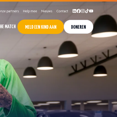
nze partners
Help mee
Nieuws
Contact
THE MATCH
MELD EEN KIND AAN
DONEREN