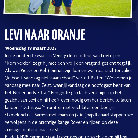
LEVI NAAR ORANJE
Woensdag 19 maart
2025
In de ochtend zwaait in Venray de voordeur van Levi open.
“Kom verder” zegt hij met een vrolijk en vragend gezicht tegelijk.
Als we (Pieter en Rob) binnen zijn komen we maar snel ter zake.
“Je hoeft vandaag niet naar school” vertelt Pieter. “We nemen je
vandaag mee naar Zeist, waar jij vandaag de hoofdgast bent van
het Nederlands Elftal.” Een grote glimlach verschijnt op het
gezicht van Levi en hij heeft even nodig om het bericht te laten
landen. “Dat is gaaf,” komt er niet veel later een beetje
stamelend uit. Samen met mam en (stief)pap Richard stappen we
vervolgens in de prachtige Range Rover en rijden op deze
zonnige ochtend naar Zeist.
Bij de KNVB-campus staat Jasper ons op te wachten en hij legt