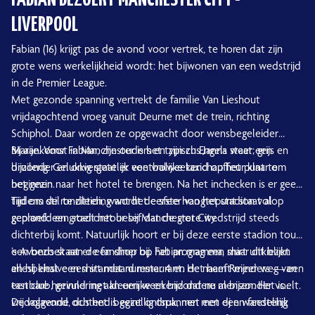
FABIAN BEZOEKT MANCHESTER CITY -
LIVERPOOL
Fabian (16) krijgt pas de avond voor vertrek, te horen dat zijn
grote wens werkelijkheid wordt: het bijwonen van een wedstrijd
in de Premier League.
Met gezonde spanning vertrekt de familie Van Lieshout
vrijdagochtend vroeg vanuit Deurne met de trein, richting
Schiphol. Daar worden ze opgewacht door wensbegeleider
Marije. Voor Fabian, zijn ouders en zijn zus Janna staat een
Bij aankomst in Manchester is het typisch Engels weer; grijs en
bijzonder en onvergetelijk voetbalweekend op het punt te
druilerig. Gelukkig staat er een vrolijke taxichauffeur klaar om
beginnen.
het gezin naar het hotel te brengen. Na het inchecken is er geen
tijd om stil te zitten, want het eerste hoogtepunt staat al
Tijdens de rondleiding wordt de sfeer van het stadion volop
gepland: een stadiontour bij Manchester City.
geproefd en groeit het besef dat de grote wedstrijd steeds
dichterbij komt. Natuurlijk hoort er bij deze eerste stadion tour,
een bezoek aan de fanshop bij. Fabian mag een shirt uitkiezen
’s Avonds staat er een diner op het programma, maar dit blijkt
en hij kiest een shirt met nummer 4 en de naam Reijnders — een
allesbehalve een standaard restaurant. Het heeft meer weg van
tastbare herinnering aan een weekend dat nu al bijzonder voelt.
een club, gevuld met kleurrijke en bijzondere mensen. Het is
vrijdagavond, dus het is gezellig druk, met een dj en feestelijk
De volgende ochtend begint ontspannen met een wandeling