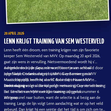
20 APRIL 2026
LENN KRIJGT TRAINING VAN SEM WESTERVELD
Lenn heeft één droom, een training krijgen van zijn favoriete
keeper Sem Westerveld van MVV. Op maandag 20 april 2026,
gaat zijn wens in vervulling. Nietsvermoedend wordt hij s’
ochtends door zijn papa, mama en broertje van school
Aangekomen bij de Geusselt wordt Lenn warm onthaald door
opgehaald. Ondanks dat zijn vader via een omweg naar
John Sliepen, teammanager bij MVV, Guy Bannier van MVV
Maastricht rijdt, heeft hij al snel door dat ze naar MVV
Maatschappelijk en Irene van FC Robinstijn. Na een korte
onderweg zijn.
kennismaking en een drankje volgt meteen zijn eerste verrassing:
Direct daarna volgt al de volgende verrassing. Guy vertelt hem
het uit-shirt van MVV met zijn naam en zijn geluksnummer 6
dat Sem hem een persoonlijke training zal geven.
achterop.
We gaan snel naar buiten, want de selectie is al bezig aan de
training. Langs de lijn volgt Lenn aandachtig wat er op het veld
gebeurd. Dan krijgt hij een seintje dat het tijd is om zich om te