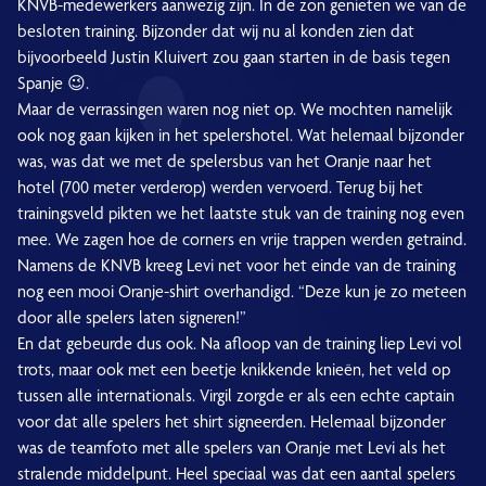
KNVB-medewerkers aanwezig zijn. In de zon genieten we van de
besloten training. Bijzonder dat wij nu al konden zien dat
bijvoorbeeld Justin Kluivert zou gaan starten in de basis tegen
Spanje 😉.
Maar de verrassingen waren nog niet op. We mochten namelijk
ook nog gaan kijken in het spelershotel. Wat helemaal bijzonder
was, was dat we met de spelersbus van het Oranje naar het
hotel (700 meter verderop) werden vervoerd. Terug bij het
trainingsveld pikten we het laatste stuk van de training nog even
mee. We zagen hoe de corners en vrije trappen werden getraind.
Namens de KNVB kreeg Levi net voor het einde van de training
nog een mooi Oranje-shirt overhandigd. “Deze kun je zo meteen
door alle spelers laten signeren!”
En dat gebeurde dus ook. Na afloop van de training liep Levi vol
trots, maar ook met een beetje knikkende knieën, het veld op
tussen alle internationals. Virgil zorgde er als een echte captain
voor dat alle spelers het shirt signeerden. Helemaal bijzonder
was de teamfoto met alle spelers van Oranje met Levi als het
stralende middelpunt. Heel speciaal was dat een aantal spelers