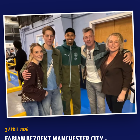
middag! Na een paar uur kwamen eindelijk zijn helden, de
spelers! Hij heeft staan juichen, zwaaien (de spelers zwaaiden
naar hem terug!) en is op de foto gegaan met een paar spelers.
Hij is zelfs op TV geweest en werd door heel veel mensen uit z'n
omgeving herkend. Het hoogtepunt was dat hij met zijn
allergrootste held Joey Veerman op de foto is gegaan, die kwam
speciaal voor Raf nog terug!
3 APRIL 2026