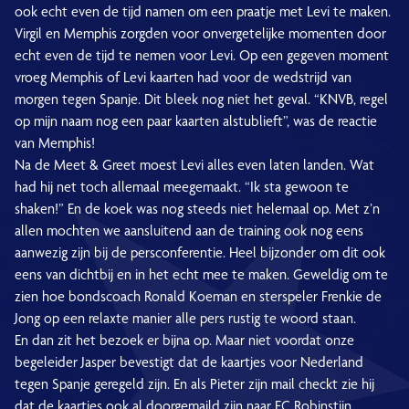
ook echt even de tijd namen om een praatje met Levi te maken.
Virgil en Memphis zorgden voor onvergetelijke momenten door
echt even de tijd te nemen voor Levi. Op een gegeven moment
vroeg Memphis of Levi kaarten had voor de wedstrijd van
morgen tegen Spanje. Dit bleek nog niet het geval. “KNVB, regel
op mijn naam nog een paar kaarten alstublieft”, was de reactie
van Memphis!
Na de Meet & Greet moest Levi alles even laten landen. Wat
had hij net toch allemaal meegemaakt. “Ik sta gewoon te
shaken!” En de koek was nog steeds niet helemaal op. Met z’n
allen mochten we aansluitend aan de training ook nog eens
aanwezig zijn bij de persconferentie. Heel bijzonder om dit ook
eens van dichtbij en in het echt mee te maken. Geweldig om te
zien hoe bondscoach Ronald Koeman en sterspeler Frenkie de
Jong op een relaxte manier alle pers rustig te woord staan.
En dan zit het bezoek er bijna op. Maar niet voordat onze
begeleider Jasper bevestigt dat de kaartjes voor Nederland
tegen Spanje geregeld zijn. En als Pieter zijn mail checkt zie hij
dat de kaartjes ook al doorgemaild zijn naar FC Robinstijn.