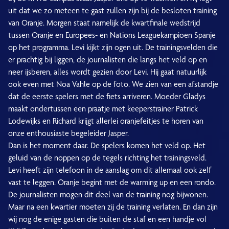
uit dat we zo meteen te gast zullen zijn bij de besloten training
van Oranje. Morgen staat namelijk de kwartfinale wedstrijd
tussen Oranje en Europees- en Nations Leaguekampioen Spanje
op het programma. Levi kijkt zijn ogen uit. De trainingsvelden die
er prachtig bij liggen, de journalisten die langs het veld op en
neer ijsberen, alles wordt gezien door Levi. Hij gaat natuurlijk
ook even met Noa Vahle op de foto. We zien van een afstandje
dat de eerste spelers met de fiets arriveren. Moeder Gladys
maakt ondertussen een praatje met keeperstrainer Patrick
Lodewijks en Richard krijgt allerlei oranjefeitjes te horen van
onze enthousiaste begeleider Jasper.
Dan is het moment daar. De spelers komen het veld op. Het
geluid van de noppen op de tegels richting het trainingsveld.
Levi heeft zijn telefoon in de aanslag om dit allemaal ook zelf
vast te leggen. Oranje begint met de warming up en een rondo.
De journalisten mogen dit deel van de training nog bijwonen.
Maar na een kwartier moeten zij de training verlaten. En dan zijn
wij nog de enige gasten die buiten de staf en een handje vol