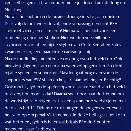
veel selfies gemaakt, waaronder met zijn idolen Luuk de Jong en
Noa Lang.
Nu was het tijd om in de businesslounge iets te gaan drinken.
Daar volgde ook weer de volgende verrassing, een echt PSV-
shirt met zijn eigen naam erop! Hierna was het tijd voor een
rondleiding door het stadion. Hier werden verschillende
skyboxen bezocht, en bij de skybox van Colle Rental en Sales
kwamen er nog een paar kleine cadeautjes bij.
Na de rondleiding mochten ze ook nog even het veld op. Ook
hier zie je Jayden, Liam en mama weer volop genieten. Zo dicht
bij alle spelers en supporters!! Jayden gaat nog even voor de
supporters van PSV staan en krijgt ze aan het zingen. Prachtig!!
Ook mocht Jayden de spelersopkomst aan de rand van het veld
bekijken, hoe mooi is dat! Daarna snel door naar de tribune om
de wedstrijd te bekijken. Het is een spannende wedstrijd en met
de rust is het 1-1. Tijdens de rust mogen de jongens weer even
het veld op om penalty’s te nemen. In de 2e helft gaat het toch
wat beter en Jayden is helemaal blij als PSV de 3 punten
meeneemt naar Eindhoven.