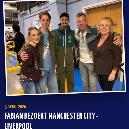
naar hem terug!) en is op de foto gegaan met een paar spelers.
Hij is zelfs op TV geweest en werd door heel veel mensen uit z'n
omgeving herkend. Het hoogtepunt was dat hij met zijn
allergrootste held Joey Veerman op de foto is gegaan, die kwam
speciaal voor Raf nog terug!
3 APRIL 2026
FABIAN BEZOEKT MANCHESTER CITY -
LIVERPOOL