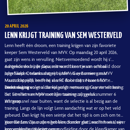
20 APRIL 2026
LENN KRIJGT TRAINING VAN SEM WESTERVELD
Lenn heeft één droom, een training krijgen van zijn favoriete
keeper Sem Westerveld van MVV. Op maandag 20 april 2026,
gaat zijn wens in vervulling. Nietsvermoedend wordt hij s’
ochtends door zijn papa, mama en broertje van school
Aangekomen bij de Geusselt wordt Lenn warm onthaald door
opgehaald. Ondanks dat zijn vader via een omweg naar
John Sliepen, teammanager bij MVV, Guy Bannier van MVV
Maastricht rijdt, heeft hij al snel door dat ze naar MVV
Maatschappelijk en Irene van FC Robinstijn. Na een korte
onderweg zijn.
kennismaking en een drankje volgt meteen zijn eerste verrassing:
Direct daarna volgt al de volgende verrassing. Guy vertelt hem
het uit-shirt van MVV met zijn naam en zijn geluksnummer 6
dat Sem hem een persoonlijke training zal geven.
achterop.
We gaan snel naar buiten, want de selectie is al bezig aan de
training. Langs de lijn volgt Lenn aandachtig wat er op het veld
gebeurd. Dan krijgt hij een seintje dat het tijd is om zich om te
gaan kleden. Zijn ouders hebben, zonder dat Lenn het wist, zijn
Voordat Lenn naar zijn eigen kleedkamer gaat, wacht hem alweer
keeperskleding meegenomen.
een verrassing. Hij krijgt een rondleiding door de kleedkamer van